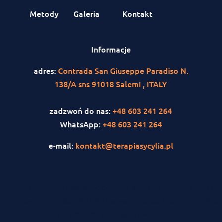
Metody
Galeria
Kontakt
Informacje
adres:
Contrada San Giuseppe Paradiso N.
138/A sns 91018 Salemi , ITALY
zadzwoń do nas:
+48 603 241 264
WhatsApp:
+48 603 241 264
e-mail:
kontakt@terapiasycylia.pl
<iframe
src="https://www.facebook.com/plugins/page.php?
href=https%3A%2F%2Fwww.facebook.com%2FO%C5
leczenia-uzale%C5%BCnie%C5%84-