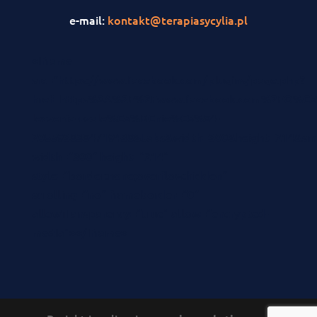
e-mail:
kontakt@terapiasycylia.pl
<iframe
src="https://www.facebook.com/plugins/page.php?
href=https%3A%2F%2Fwww.facebook.com%2FO%C5
leczenia-uzale%C5%BCnie%C5%84-
2055938384719438&tabs&width=300&height=214&smal
width="300" height="214"
style="border:none;overflow:hidden"
scrolling="no" frameborder="0"
allowTransparency="true" allow="encrypted-
media"></iframe>