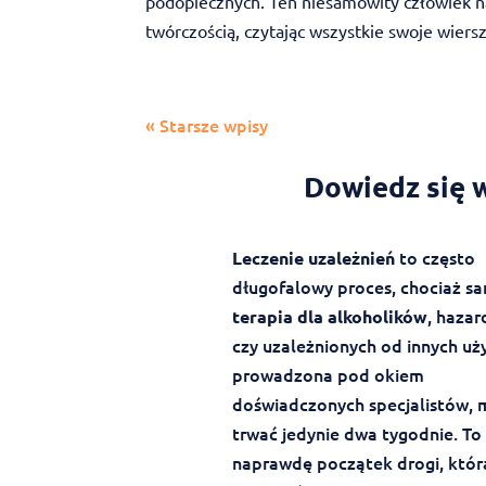
podopiecznych. Ten niesamowity człowiek na
twórczością, czytając wszystkie swoje wiersze
« Starsze wpisy
Dowiedz się w
to często
Leczenie uzależnień
długofalowy proces, chociaż s
, hazar
terapia dla alkoholików
czy uzależnionych od innych uż
prowadzona pod okiem
doświadczonych specjalistów,
trwać jedynie dwa tygodnie. To
naprawdę początek drogi, któr