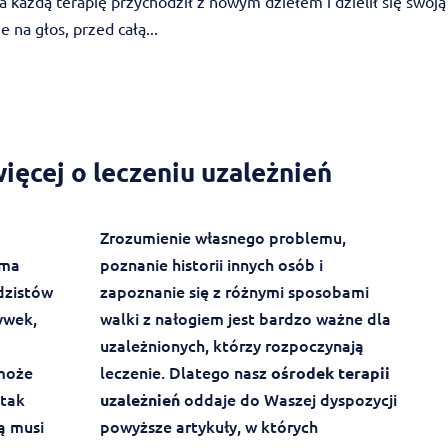
 każdą terapię przychodził z nowym dziełem i dzielił się swoją
 na głos, przed całą...
ięcej o leczeniu uzależnień
Zrozumienie własnego problemu,
ama
poznanie historii innych osób i
dzistów
zapoznanie się z różnymi sposobami
ywek,
walki z nałogiem jest bardzo ważne dla
uzależnionych, którzy rozpoczynają
 może
leczenie. Dlatego nasz
ośrodek terapii
 tak
oddaje do Waszej dyspozycji
uzależnień
ą musi
powyższe artykuły, w których