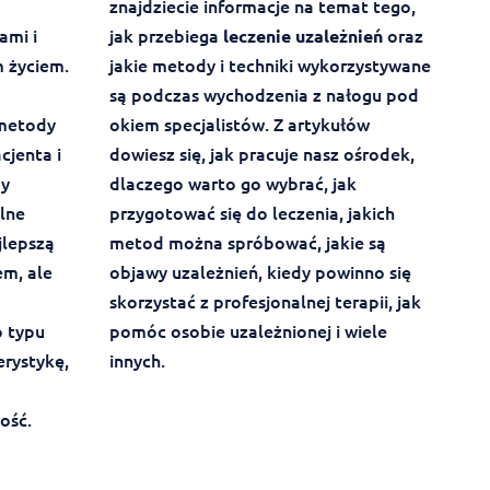
znajdziecie informacje na temat tego,
ami i
jak przebiega
oraz
leczenie uzależnień
 życiem.
jakie metody i techniki wykorzystywane
są podczas wychodzenia z nałogu pod
 metody
okiem specjalistów. Z artykułów
cjenta i
dowiesz się, jak pracuje nasz ośrodek,
by
dlaczego warto go wybrać, jak
lne
przygotować się do leczenia, jakich
jlepszą
metod można spróbować, jakie są
em, ale
objawy uzależnień, kiedy powinno się
skorzystać z profesjonalnej terapii, jak
 typu
pomóc osobie uzależnionej i wiele
erystykę,
innych.
ość.