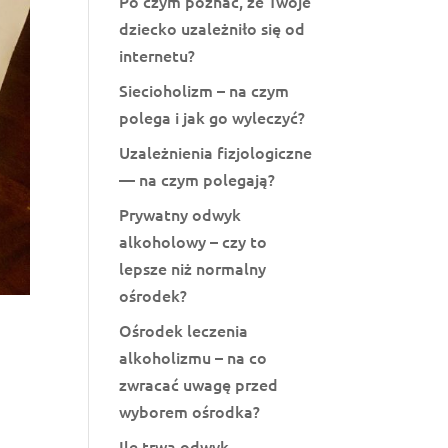
Po czym poznać, że Twoje
dziecko uzależniło się od
internetu?
Siecioholizm – na czym
polega i jak go wyleczyć?
Uzależnienia fizjologiczne
— na czym polegają?
Prywatny odwyk
alkoholowy – czy to
lepsze niż normalny
ośrodek?
Ośrodek leczenia
alkoholizmu – na co
zwracać uwagę przed
wyborem ośrodka?
Ile trwa odwyk