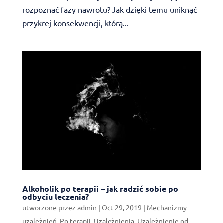
rozpoznać fazy nawrotu? Jak dzięki temu uniknąć
przykrej konsekwencji, którą...
Alkoholik po terapii – jak radzić sobie po
odbyciu leczenia?
utworzone przez
admin
|
Oct 29, 2019
|
Mechanizmy
uzależnień
,
Po terapii
,
Uzależnienia
,
Uzależnienie od