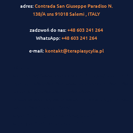
adres:
Contrada San Giuseppe Paradiso N.
138/A sns 91018 Salemi , ITALY
zadzwoń do nas:
+48 603 241 264
WhatsApp:
+48 603 241 264
e-mail:
kontakt@terapiasycylia.pl
<iframe
src="https://www.facebook.com/plugins/page.php?
href=https%3A%2F%2Fwww.facebook.com%2FO%C5
leczenia-uzale%C5%BCnie%C5%84-
2055938384719438&tabs&width=300&height=214&smal
width="300" height="214"
style="border:none;overflow:hidden"
scrolling="no" frameborder="0"
allowTransparency="true" allow="encrypted-