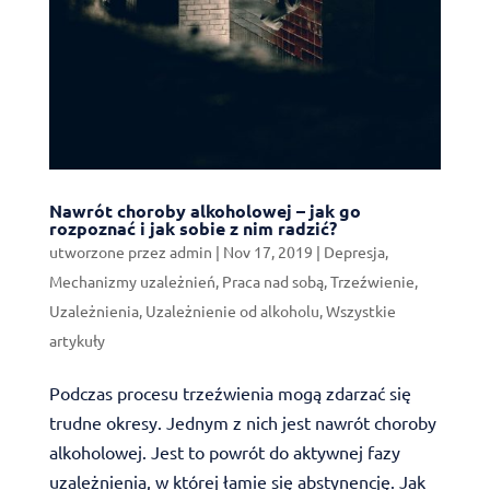
Nawrót choroby alkoholowej – jak go
rozpoznać i jak sobie z nim radzić?
utworzone przez
admin
|
Nov 17, 2019
|
Depresja
,
Mechanizmy uzależnień
,
Praca nad sobą
,
Trzeźwienie
,
Uzależnienia
,
Uzależnienie od alkoholu
,
Wszystkie
artykuły
Podczas procesu trzeźwienia mogą zdarzać się
trudne okresy. Jednym z nich jest nawrót choroby
alkoholowej. Jest to powrót do aktywnej fazy
uzależnienia, w której łamie się abstynencję. Jak