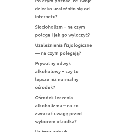
Po czym poznać, że Twoje
dziecko uzależniło się od
internetu?
Siecioholizm – na czym
polega i jak go wyleczyć?
Uzależnienia fizjologiczne
— na czym polegają?
Prywatny odwyk
alkoholowy – czy to
lepsze niż normalny
ośrodek?
Ośrodek leczenia
alkoholizmu – na co
zwracać uwagę przed
wyborem ośrodka?
Ile trwa odwyk