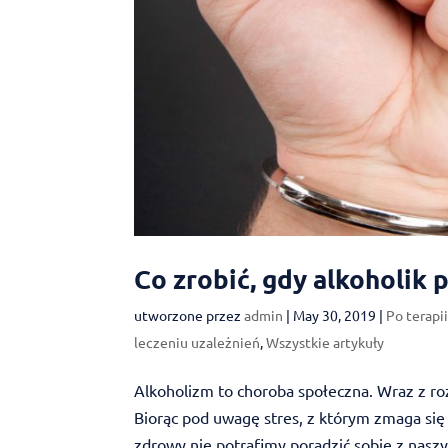
Co zrobić, gdy alkoholik p
utworzone przez
admin
|
May 30, 2019
|
Po terapi
leczeniu uzależnień
,
Wszystkie artykuły
Alkoholizm to choroba społeczna. Wraz z roz
Biorąc pod uwagę stres, z którym zmaga się
zdrowy nie potrafimy poradzić sobie z nasz