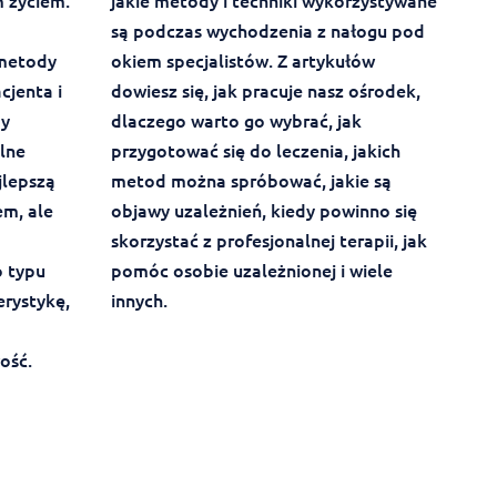
 życiem.
jakie metody i techniki wykorzystywane
są podczas wychodzenia z nałogu pod
 metody
okiem specjalistów. Z artykułów
cjenta i
dowiesz się, jak pracuje nasz ośrodek,
by
dlaczego warto go wybrać, jak
lne
przygotować się do leczenia, jakich
jlepszą
metod można spróbować, jakie są
em, ale
objawy uzależnień, kiedy powinno się
skorzystać z profesjonalnej terapii, jak
 typu
pomóc osobie uzależnionej i wiele
erystykę,
innych.
ość.