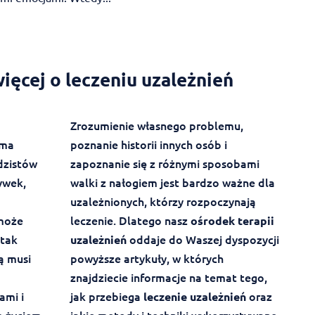
ięcej o leczeniu uzależnień
Zrozumienie własnego problemu,
ama
poznanie historii innych osób i
dzistów
zapoznanie się z różnymi sposobami
ywek,
walki z nałogiem jest bardzo ważne dla
uzależnionych, którzy rozpoczynają
 może
leczenie. Dlatego nasz
ośrodek terapii
 tak
oddaje do Waszej dyspozycji
uzależnień
ą musi
powyższe artykuły, w których
znajdziecie informacje na temat tego,
ami i
jak przebiega
oraz
leczenie uzależnień