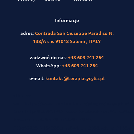
Informacje
adres:
Contrada San Giuseppe Paradiso N.
138/A sns 91018 Salemi , ITALY
zadzwoń do nas:
+48 603 241 264
WhatsApp:
+48 603 241 264
e-mail:
kontakt@terapiasycylia.pl
<iframe
src="https://www.facebook.com/plugins/page.php?
href=https%3A%2F%2Fwww.facebook.com%2FO%C5
leczenia-uzale%C5%BCnie%C5%84-
2055938384719438&tabs&width=300&height=214&smal