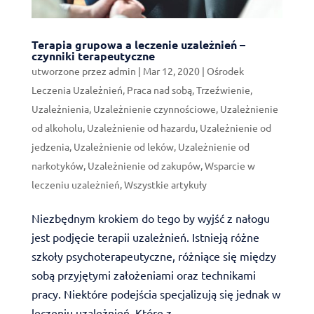
Terapia grupowa a leczenie uzależnień –
czynniki terapeutyczne
utworzone przez
admin
|
Mar 12, 2020
|
Ośrodek
Leczenia Uzależnień
,
Praca nad sobą
,
Trzeźwienie
,
Uzależnienia
,
Uzależnienie czynnościowe
,
Uzależnienie
od alkoholu
,
Uzależnienie od hazardu
,
Uzależnienie od
jedzenia
,
Uzależnienie od leków
,
Uzależnienie od
narkotyków
,
Uzależnienie od zakupów
,
Wsparcie w
leczeniu uzależnień
,
Wszystkie artykuły
Niezbędnym krokiem do tego by wyjść z nałogu
jest podjęcie terapii uzależnień. Istnieją różne
szkoły psychoterapeutyczne, różniące się między
sobą przyjętymi założeniami oraz technikami
pracy. Niektóre podejścia specjalizują się jednak w
leczeniu uzależnień. Które z...