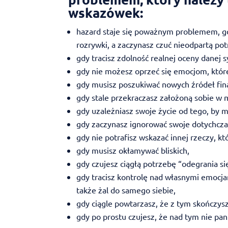
wskazówek:
hazard staje się poważnym problemem, gd
rozrywki, a zaczynasz czuć nieodpartą po
gdy tracisz zdolność realnej oceny danej sy
gdy nie możesz oprzeć się emocjom, któr
gdy musisz poszukiwać nowych źródeł fina
gdy stale przekraczasz założoną sobie w 
gdy uzależniasz swoje życie od tego, by m
gdy zaczynasz ignorować swoje dotychczaso
gdy nie potrafisz wskazać innej rzeczy, któ
gdy musisz okłamywać bliskich,
gdy czujesz ciągłą potrzebę “odegrania si
gdy tracisz kontrolę nad własnymi emocja
także żal do samego siebie,
gdy ciągle powtarzasz, że z tym skończysz,
gdy po prostu czujesz, że nad tym nie pan