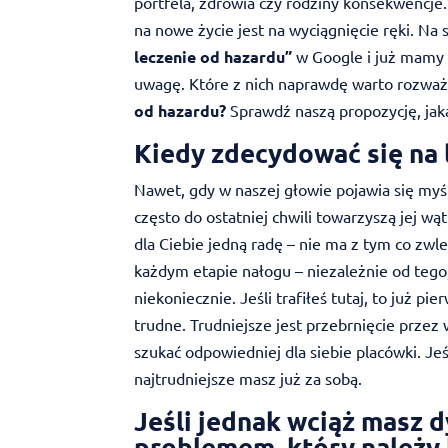
portfela, zdrowia czy rodziny konsekwencje
na nowe życie jest na wyciągnięcie ręki. Na
leczenie od hazardu”
w Google i już mamy 
uwagę. Które z nich naprawdę warto rozważ
od hazardu?
Sprawdź naszą propozycję, jaką 
Kiedy zdecydować się na 
Nawet, gdy w naszej głowie pojawia się myś
często do ostatniej chwili towarzyszą jej wąt
dla Ciebie jedną radę – nie ma z tym co zwl
każdym etapie nałogu – niezależnie od tego,
niekoniecznie. Jeśli trafiłeś tutaj, to już p
trudne. Trudniejsze jest przebrnięcie przez
szukać odpowiedniej dla siebie placówki. Je
najtrudniejsze masz już za sobą.
Jeśli jednak wciąż masz d
problemem, który należy 