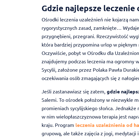
Gdzie najlepsze leczenie
Ośrodki leczenia uzależnień nie kojarzą nam
rygorystycznych zasad, zamknięte… Wydaje n
przygnębieni, przegrani. Rzeczywistość wygl
która bardziej przypomina urlop w pięknym m
Oczywiście, pobyt w Ośrodku dla Uzależnionyc
znajdujemy podczas leczenia ma ogromny wp
Sycylii, założone przez Polaka Pawła Durak
oczekiwania osób zmagających się z nałogi
Jeśli zastanawiasz się zatem,
gdzie najleps
Salemi. To ośrodek położony w niezwykle ma
promieniach sycylijskiego słońca. Jednakże
w nim wielopłaszczyznowa terapia jest napr
kraju. Program
leczenia uzależnienia od h
grupową, ale także zajęcia z jogi, medytac