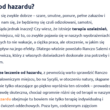
 od hazardu?
 się zwykle dobrze – szare, smutne, ponure, pełne zakazów i
am się, że będziemy się czuli odizolowani, samotni,
ąda jednak inaczej! Czy wiesz, że istnieje
terapia uzależnień
,
iejscu, niż to, co zwykle pojawia się w naszych wyobrażeniach
h to nie wakacje, a ciężka praca, ale otoczenie, w jakim się
ływ na jego efekty. Dlatego właśnie powstało Ranczo Salemi 
iewicza, który z własnych doświadczeń doskonale zna potrzeby i
em.
ze leczenie od hazardu
, z pewnością warto sprawdzić Ranczo
lowniczym miejscu, bo na Sycylii, w otoczeniu natury, skąpane
 nie tylko otaczające go piękno wyróżnia ten ośrodek – prowadz
awdę skuteczna, chociaż ogromnie różni się od terapii w naszy
azardu
obejmuje tu bowiem nie tylko terapię indywidualną i
ji i ćwiczeń oddechowych. Poza tym, codziennym zajęciom