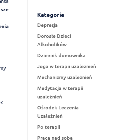
ansa
psze
Kategorie
Depresja
enia
Dorosłe Dzieci
Alkoholików
Dziennik domownika
Joga w terapii uzależnień
amy
Mechanizmy uzależnień
Medytacja w terapii
uzależnień
sz
Ośrodek Leczenia
Uzależnień
Po terapii
Praca nad sobą