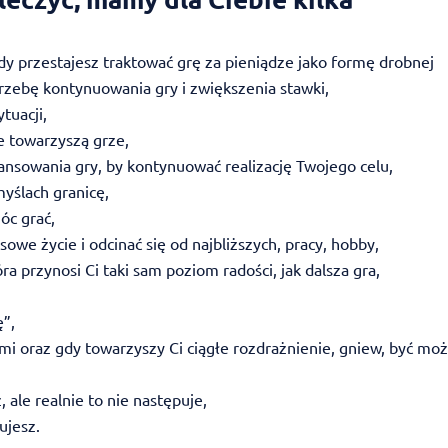
y przestajesz traktować grę za pieniądze jako formę drobnej
trzebę kontynuowania gry i zwiększenia stawki,
tuacji,
e towarzyszą grze,
nsowania gry, by kontynuować realizację Twojego celu,
myślach granicę,
óc grać,
we życie i odcinać się od najbliższych, pracy, hobby,
ra przynosi Ci taki sam poziom radości, jak dalsza gra,
ę”,
mi oraz gdy towarzyszy Ci ciągłe rozdrażnienie, gniew, być mo
 ale realnie to nie następuje,
ujesz.