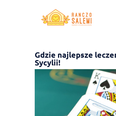
Gdzie najlepsze lecze
Sycylii!