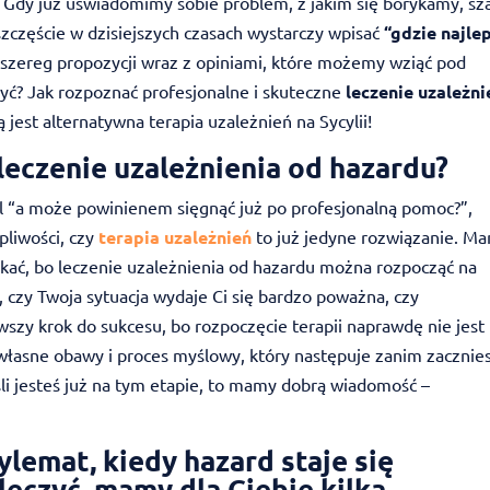
. Gdy już uświadomimy sobie problem, z jakim się borykamy, sz
 szczęście w dzisiejszych czasach wystarczy wpisać
“gdzie najle
szereg propozycji wraz z opiniami, które możemy wziąć pod
yć? Jak rozpoznać profesjonalne i skuteczne
leczenie uzależni
jest alternatywna terapia uzależnień na Sycylii!
leczenie uzależnienia od hazardu?
l “a może powinienem sięgnąć już po profesjonalną pomoc?”,
pliwości, czy
terapia uzależnień
to już jedyne rozwiązanie. M
ekać, bo leczenie uzależnienia od hazardu można rozpocząć na
 czy Twoja sytuacja wydaje Ci się bardzo poważna, czy
ierwszy krok do sukcesu, bo rozpoczęcie terapii naprawdę nie jest
 własne obawy i proces myślowy, który następuje zanim zacznie
śli jesteś już na tym etapie, to mamy dobrą wiadomość –
ylemat, kiedy hazard staje się
leczyć, mamy dla Ciebie kilka