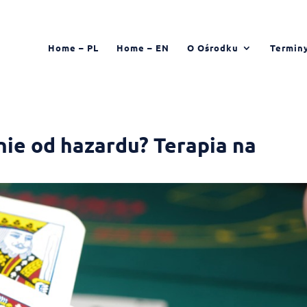
Home – PL
Home – EN
O Ośrodku
Termin
nie od hazardu? Terapia na