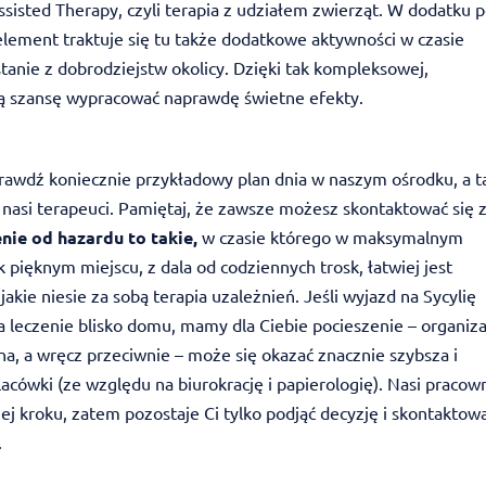
isted Therapy, czyli terapia z udziałem zwierząt. W dodatku 
element traktuje się tu także dodatkowe aktywności w czasie
stanie z dobrodziejstw okolicy. Dzięki tak kompleksowej,
ją szansę wypracować naprawdę świetne efekty.
sprawdź koniecznie przykładowy plan dnia w naszym ośrodku, a 
ą nasi terapeuci. Pamiętaj, że zawsze możesz skontaktować się 
nie od hazardu to takie,
w czasie którego w maksymalnym
k pięknym miejscu, z dala od codziennych trosk, łatwiej jest
jakie niesie za sobą terapia uzależnień. Jeśli wyjazd na Sycylię
 na leczenie blisko domu, mamy dla Ciebie pocieszenie – organiza
a, a wręcz przeciwnie – może się okazać znacznie szybsza i
lacówki (ze względu na biurokrację i papierologię). Nasi pracow
j kroku, zatem pozostaje Ci tylko podjąć decyzję i skontaktow
.