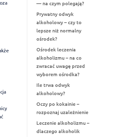
poza
— na czym polegają?
Prywatny odwyk
alkoholowy – czy to
lepsze niż normalny
ośrodek?
Ośrodek leczenia
także
alkoholizmu – na co
z
zwracać uwagę przed
wyborem ośrodka?
Ile trwa odwyk
cja
alkoholowy?
Oczy po kokainie –
nicy
rozpoznaj uzależnienie
ać
Leczenie alkoholizmu –
dlaczego alkoholik