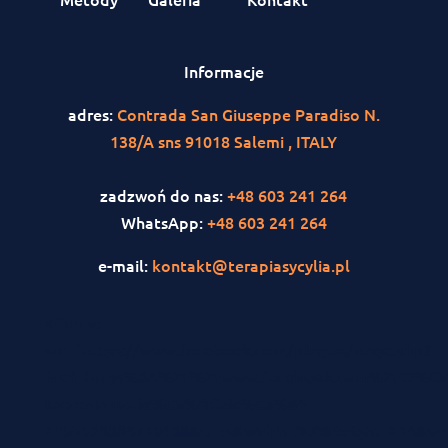
Informacje
adres:
Contrada San Giuseppe Paradiso N.
138/A sns 91018 Salemi , ITALY
zadzwoń do nas:
+48 603 241 264
WhatsApp:
+48 603 241 264
e-mail:
kontakt@terapiasycylia.pl
<iframe
src="https://www.facebook.com/plugins/page.php?
href=https%3A%2F%2Fwww.facebook.com%2FO%C5
leczenia-uzale%C5%BCnie%C5%84-
2055938384719438&tabs&width=300&height=214&smal