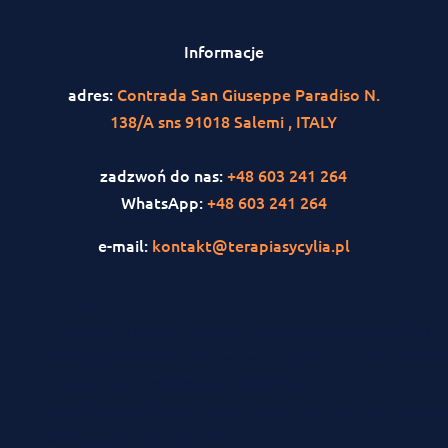
Informacje
adres:
Contrada San Giuseppe Paradiso N.
138/A sns 91018 Salemi , ITALY
zadzwoń do nas:
+48 603 241 264
WhatsApp:
+48 603 241 264
e-mail:
kontakt@terapiasycylia.pl
<iframe
src="https://www.facebook.com/plugins/page.php?
href=https%3A%2F%2Fwww.facebook.com%2FO%C5
leczenia-uzale%C5%BCnie%C5%84-
2055938384719438&tabs&width=300&height=214&smal
width="300" height="214"