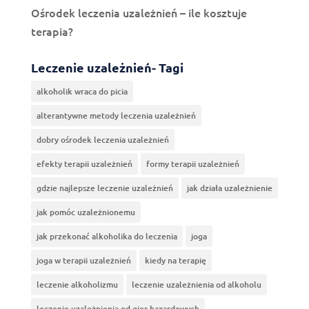
Ośrodek leczenia uzależnień – ile kosztuje
terapia?
Leczenie uzależnień- Tagi
alkoholik wraca do picia
alterantywne metody leczenia uzależnień
dobry ośrodek leczenia uzależnień
efekty terapii uzależnień
formy terapii uzależnień
gdzie najlepsze leczenie uzależnień
jak działa uzależnienie
jak pomóc uzależnionemu
jak przekonać alkoholika do leczenia
joga
joga w terapii uzależnień
kiedy na terapię
leczenie alkoholizmu
leczenie uzależnienia od alkoholu
leczenie uzależnienia od gier hazardowych